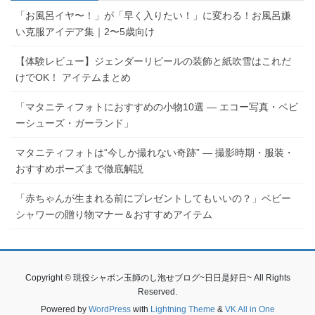
「お風呂イヤ〜！」が「早く入りたい！」に変わる！お風呂嫌
い克服アイデア集｜2〜5歳向け
【体験レビュー】ジェンダーリビールの装飾と紙吹雪はこれだ
けでOK！ アイテムまとめ
「マタニティフォトにおすすめの小物10選 ― エコー写真・ベビ
ーシューズ・ガーランド」
マタニティフォトは“今しか撮れない奇跡” ― 撮影時期・服装・
おすすめポーズまで徹底解説
「赤ちゃんが生まれる前にプレゼントしてもいいの？」ベビー
シャワーの贈り物マナー＆おすすめアイテム
Copyright © 現役シャボン玉師のし泡せブログ~日日是好日~ All Rights
Reserved.
Powered by
WordPress
with
Lightning Theme
&
VK All in One