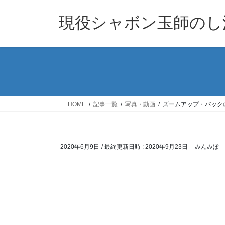
コ
ナ
ン
ビ
現役シャボン玉師のし
テ
ゲ
ン
ー
ツ
シ
へ
ョ
ス
ン
キ
に
ッ
移
HOME
記事一覧
写真・動画
ズームアップ・バック
プ
動
2020年6月9日
/ 最終更新日時 :
2020年9月23日
みんみぽ