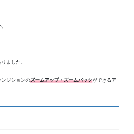
か。
ありました。
ランジションの
ズームアップ・ズームバック
ができるア