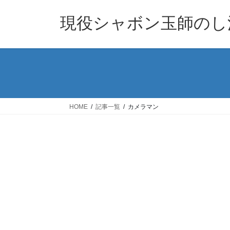
コ
ナ
ン
ビ
現役シャボン玉師のし
テ
ゲ
ン
ー
ツ
シ
へ
ョ
ス
ン
キ
に
ッ
移
HOME
記事一覧
カメラマン
プ
動