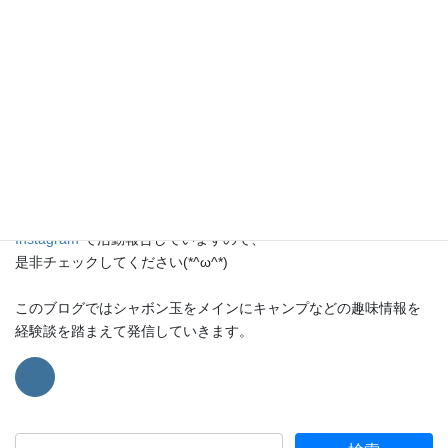
シャボン玉をこよなく愛する2人組のシャボン玉師です。
週末に神奈川県内でシャボン玉を飛ばす活動を趣味で行っていま
す。
Instagram
で活動報告していますので、
是非チェックしてください(*^ω^*)
このブログではシャボン玉をメインにキャンプなどの趣味情報を
経験談を踏まえて発信していきます。