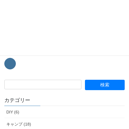
シャボン玉をこよなく愛する2人組のシャボン玉師です。
週末に神奈川県内でシャボン玉を飛ばす活動を趣味で行っていま
す。
Instagram
で活動報告していますので、
是非チェックしてください(*^ω^*)
このブログではシャボン玉をメインにキャンプなどの趣味情報を
経験談を踏まえて発信していきます。
カテゴリー
DIY (6)
キャンプ (18)